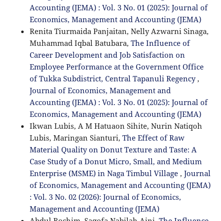
Accounting (JEMA) : Vol. 3 No. 01 (2025): Journal of
Economics, Management and Accounting (JEMA)
Renita Tiurmaida Panjaitan, Nelly Azwarni Sinaga,
Muhammad Iqbal Batubara,
The Influence of
Career Development and Job Satisfaction on
Employee Performance at the Government Office
of Tukka Subdistrict, Central Tapanuli Regency
,
Journal of Economics, Management and
Accounting (JEMA) : Vol. 3 No. 01 (2025): Journal of
Economics, Management and Accounting (JEMA)
Ikwan Lubis, A M Hatuaon Sihite, Nurin Natiqoh
Lubis, Maringan Sianturi,
The Effect of Raw
Material Quality on Donut Texture and Taste: A
Case Study of a Donut Micro, Small, and Medium
Enterprise (MSME) in Naga Timbul Village
,
Journal
of Economics, Management and Accounting (JEMA)
: Vol. 3 No. 02 (2026): Journal of Economics,
Management and Accounting (JEMA)
Abdul Rochim, Saqofa Nabilah Aini,
The Influence