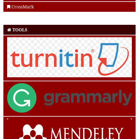
CrossMark
TOOLS