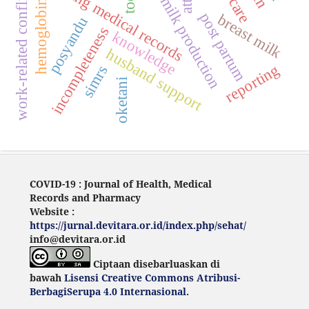
breast milk production
work-related conflicts
hemoglobin
m
s
post partum
breast milk
posyandu
incompleteness
knowledge
husband support
reporting
simrs
oketani
COVID-19 : Journal of Health, Medical
Records and Pharmacy
Website :
https://jurnal.devitara.or.id/index.php/sehat/
info@devitara.or.id
Ciptaan disebarluaskan di
bawah
Lisensi Creative Commons Atribusi-
BerbagiSerupa 4.0 Internasional
.