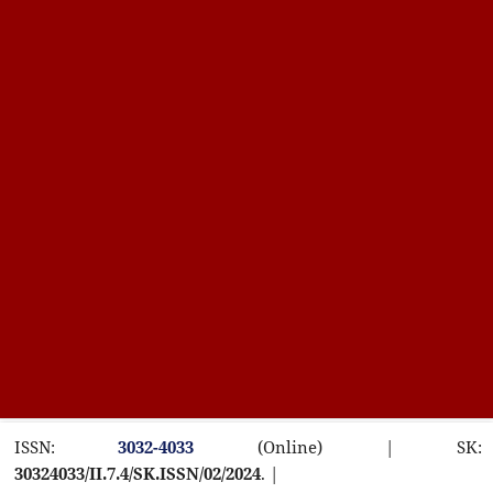
ISSN:
3032-4033
(Online) | SK:
30324033/II.7.4/SK.ISSN/02/2024
. |