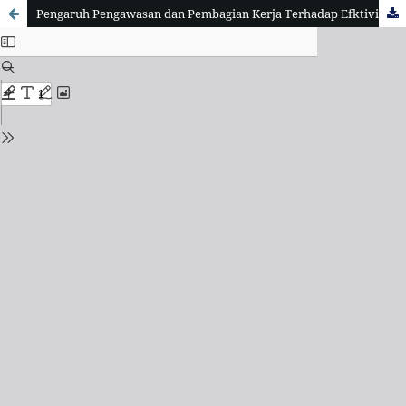
Pengaruh Pengawasan dan Pembagian Kerja Terhadap Efktivitas Kerja Karyawan Pada PT. Mujur Timber Kabupaten Tapanuli Tengah